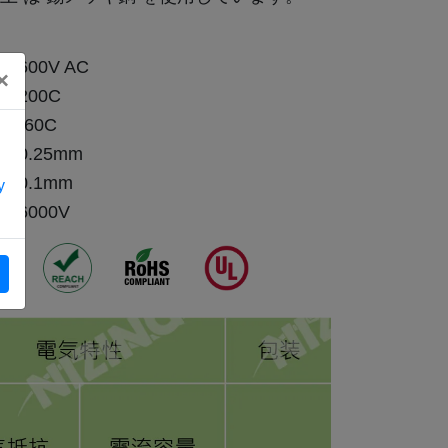
600V AC
×
200C
-60C
:
0.25mm
:
0.1mm
y
:
6000V