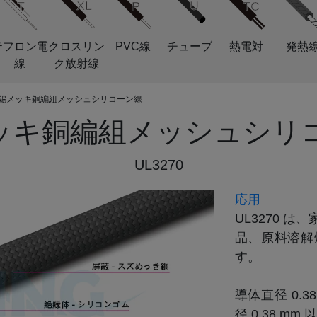
テフロン電
クロスリン
PVC線
チューブ
熱電対
発熱
線
ク放射線
70 錫メッキ銅編組メッシュシリコーン線
ッキ銅編組メッシュシリ
UL3270
応用
UL3270 
品、原料溶解
す。

導体直径 0.
径 0.38 m