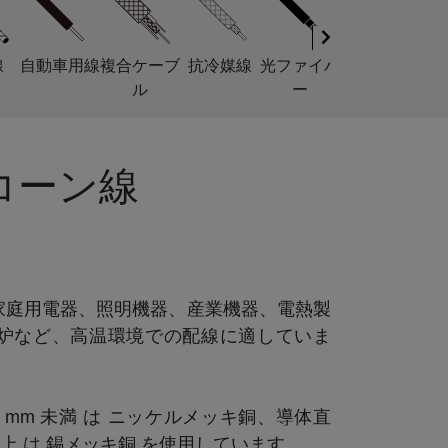
線
自動車用線
複合ケーブ
抗冷媒線
光ファイバ
ル
ー
コーン線
は、家庭用電器、照明機器、産業機器、電熱製
炉など、高温環境での配線に適していま
38 mm 未満 は ニッケルメッキ銅、導体直
m 以上 は 錫メッキ銅 を使用しています。