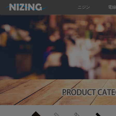
ニジン
電