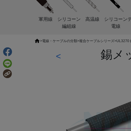
軍用線
シリコーン
高温線
シリコーン
編組線
電線
>
電線・ケーブルの分類
>
複合ケーブルシリーズ
>
UL32
錫メ
<