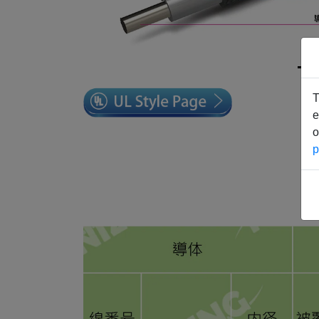
T
e
o
p