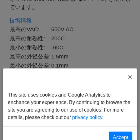
ています。
技術情報
最高のVAC:
600V AC
最高の耐熱性:
200C
最小の耐熱性:
-60C
最高の外径公差:
1.5mm
最小の外径公差:
0.1mm
最高の試験電圧:
2000V
×
This site uses cookies and Google Analytics to
enchance your experience. By continuing to browse the
site you are agreeing to our use of cookies. For more
details, please check out our
privacy policy
.