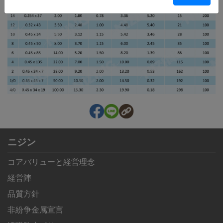
ニジン
コアバリューと経営理念
経営陣
品質方針
非紛争金属宣言