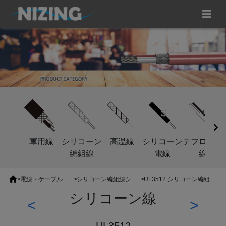
軍用線
シリコーン
高温線
シリコーン
テフロン電
編組線
電線
線
>
電線・ケーブルの分類
>
シリコーン編組線シリーズ
>
UL3512 シリコーン編組耐熱線
シリコーン線
<
>
UL3512