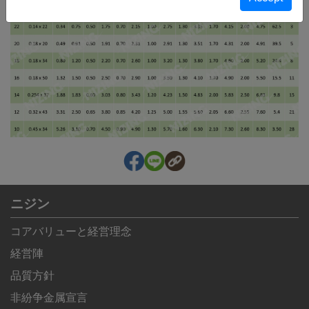
ニジン
コアバリューと経営理念
経営陣
品質方針
非紛争金属宣言