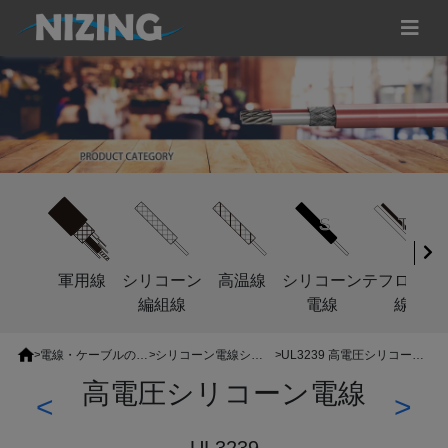
軍用線
シリコーン
高温線
シリコーン
テフロン電
編組線
電線
線
>
電線・ケーブルの分類
>
シリコーン電線シリーズ
>
UL3239 高電圧シリコーン電線
高電圧シリコーン電線
<
>
UL3239