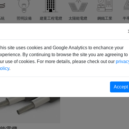
系統
照明設備
建案工程電纜
太陽能電纜
鋼鐵工業
半
his site uses cookies and Google Analytics to enchance your
xperience. By continuing to browse the site you are agreeing to
太陽能電纜
ur use of cookies. For more details, please check out our
privac
olicy
.