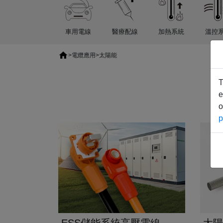
車用電線
醫療配線
加熱系統
溫控
>
電纜應用
>
太陽能
T
e
o
p